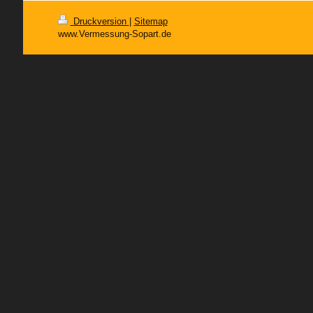
Druckversion
|
Sitemap
www.Vermessung-Sopart.de